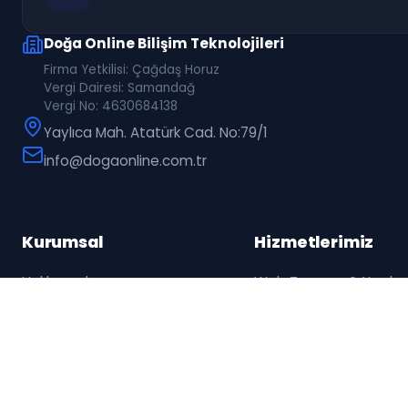
Doğa Online Bilişim Teknolojileri
Firma Yetkilisi: Çağdaş Horuz
Vergi Dairesi: Samandağ
Vergi No: 4630684138
Yaylıca Mah. Atatürk Cad. No:79/1
info@dogaonline.com.tr
Kurumsal
Hizmetlerimiz
Hakkımızda
Web Tasarım & Yazılı
Kalite Politikamız
E-Ticaret Sistemleri
Belge ve Sertifikalar
Mobil Uygulama Gelişt
Banka Hesapları
SEO Hizmetleri