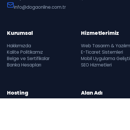
info@dogaonline.com.tr
Kurumsal
Hizmetlerimiz
Hakkımızda
Web Tasarım & Yazılı
Kalite Politikamız
E-Ticaret Sistemleri
Belge ve Sertifikalar
Mobil Uygulama Gelişt
Banka Hesapları
SEO Hizmetleri
Hosting
Alan Adı
Hosting
Alan Adı Tescili
Reseller
Alan Adı Transferi
Kurumsal Mail
Whois Sorgulama
cPanel Hosting
Alan Adı Fiyatları